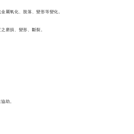
成金屬氧化、脫落、變形等變化。
度之磨損、變形、斷裂。
業協助。