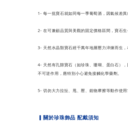
1- 每一批寶石就如同每一季葡萄酒，因氣候差
2- 在可兼顧品質與美觀的固定價格區間，寶石
3- 天然水晶類寶石經千萬年地層壓力淬煉而生
4- 天然有孔隙寶石（如珍珠、珊瑚、蛋白石
不可逆作用，應特別小心避免接觸化學藥劑。
5- 切勿大力拉扯、甩、壓、銳物摩擦等動作使
▎
關於珍珠飾品 配戴須知