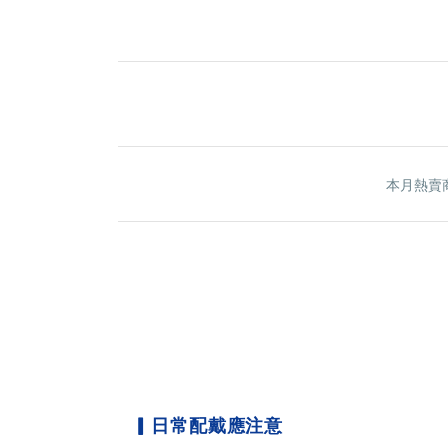
本月熱賣
▎
日常配戴應注意