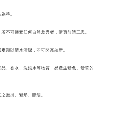
品為準。
，若不可接受任何自然差異者，購買前請三思。
需定期以清水清潔，即可閃亮如新。
質品、香水、洗銀水等物質，易產生變色、變質的
度之磨損、變形、斷裂。