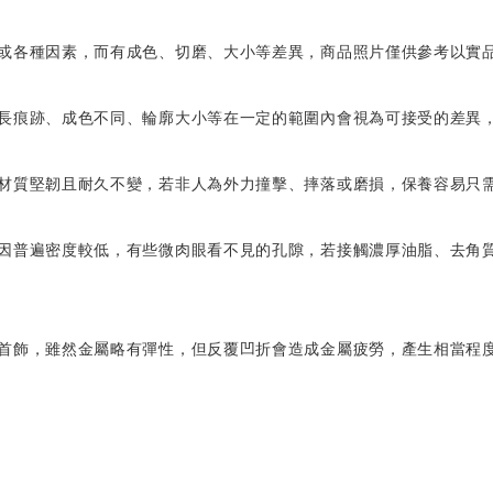
異或各種因素，而有成色、切磨、大小等差異，商品照片僅供參考以實
生長痕跡、成色不同、輪廓大小等在一定的範圍內會視為可接受的差異
，材質堅韌且耐久不變，若非人為外力撞擊、摔落或磨損，保養容易只
），因普遍密度較低，有些微肉眼看不見的孔隙，若接觸濃厚油脂、去角
用首飾，雖然金屬略有彈性，但反覆凹折會造成金屬疲勞，產生相當程