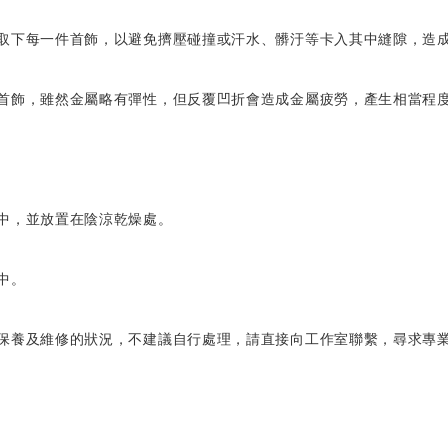
時取下每一件首飾
，以避免擠壓碰撞或汗水、髒汙等卡入其中縫隙，造
用首飾，雖然金屬略有彈性，但反覆凹折會造成金屬疲勞，產生相當程
袋中，並放置在陰涼乾燥處。
中。
層保養及維修的狀況，不建議自行處理，請直接向工作室聯繫，尋求專