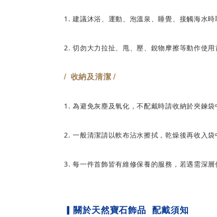
1. 建議沐浴、運動、泡溫泉、睡覺、接觸海水
2. 切勿大力拉扯、甩、壓、銳物摩擦等動作使
/
收納及清潔
/
1. 為避免灰塵及氧化，不配戴時請收納於夾鍊
2. 一般清潔請以軟布沾水擦拭，乾燥後再收入袋
3. 每一件首飾皆有維修保養的服務，若遇需深
▎關於
天然寶石飾品 配戴須知