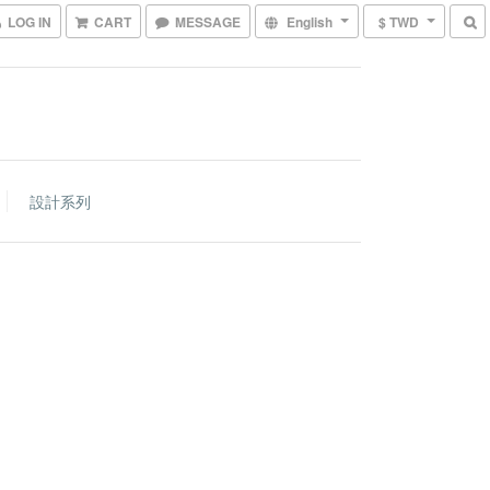
LOG IN
CART
MESSAGE
English
$ TWD
設計系列