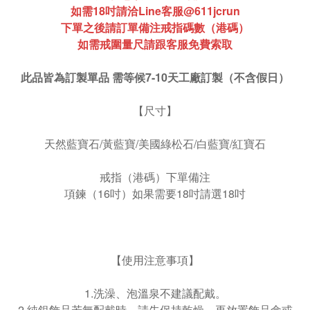
如需18吋請洽Line客服@611jcrun
下單之後請訂單備注戒指碼數（港碼）
如需戒圍量尺請跟客服免費索取
此品皆為訂製單品 需等候7-10天工廠訂製（不含假日）
【尺寸】
天然藍寶石/黃藍寶/美國綠松石/白藍寶/紅寶石
戒指（港碼）下單備注
項鍊（16吋）如果需要18吋請選18吋
【使用注意事項】
1.洗澡、泡溫泉不建議配戴。
2.純銀飾品若無配戴時，請先保持乾燥，再放置飾品盒或