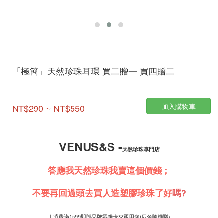
「極簡」天然珍珠耳環 買二贈一 買四贈二
加入購物車
NT$290 ~ NT$550
VENUS&S -
天然珍珠專門店
答應我天然珍珠我賣這個價錢；
不要再回過頭去買人造塑膠珍珠了好
嗎?
｜消費滿1599即贈品牌零錢卡夾兩用包(四色隨機贈)