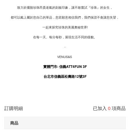
致力於擺脫珍珠昂貴老氣的刻板印象，讓不敢嘗試『珍珠』的女生，
都可以戴上屬於您自己的單品，您若願意相信我們，我們保證不會讓您失望，
一起來探究珍珠的美麗奧秘世界!
在每一天、每分每秒，展現生活不同的樣貌。
-
VENUS&S
實體門市-
信義ATT4FUN 3F
台北市信義區松壽路12號3F
訂購明細
已加入
0
項商品
商品