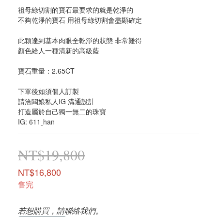
祖母綠切割的寶石最要求的就是乾淨的
不夠乾淨的寶石 用祖母綠切割會盡顯確定
此顆達到基本肉眼全乾淨的狀態 非常難得
顏色給人一種清新的高級藍
寶石重量：2.65CT
下單後如須個人訂製 
請洽闆娘私人IG 溝通設計
打造屬於自己獨一無二的珠寶
IG: 611ˍhan
NT$19,800
NT$16,800
售完
若想購買，請聯絡我們。