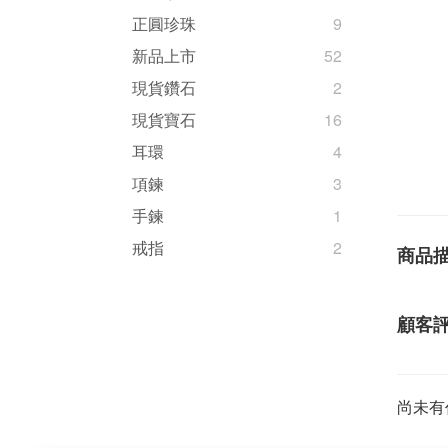
正圓珍珠
9
新品上市
52
現貨鑽石
2
現貨寶石
16
耳環
4
項鍊
3
手鍊
1
戒指
2
商品
顧客
尚未有