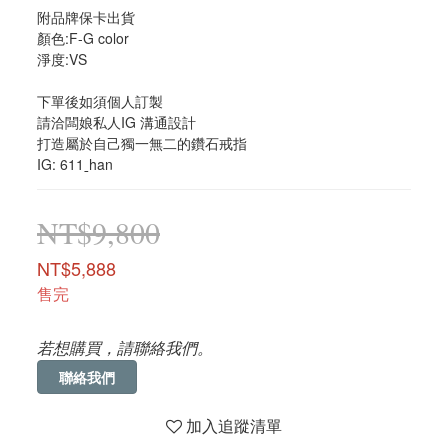
附品牌保卡出貨
顏色:F-G color
淨度:VS
下單後如須個人訂製 
請洽闆娘私人IG 溝通設計
打造屬於自己獨一無二的鑽石戒指
IG: 611ˍhan
NT$9,800
NT$5,888
售完
若想購買，請聯絡我們。
聯絡我們
加入追蹤清單