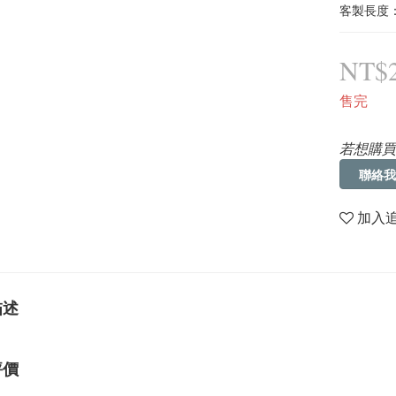
客製長度：
NT$2
售完
若想購買
聯絡我
加入
描述
評價