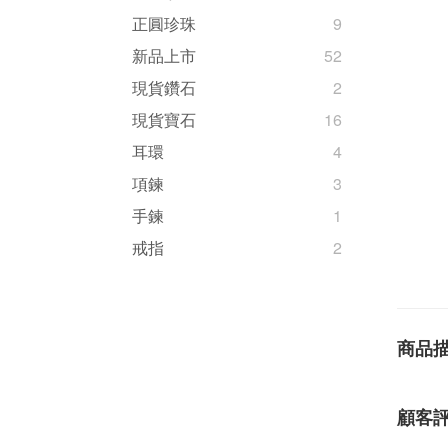
正圓珍珠
9
新品上市
52
現貨鑽石
2
現貨寶石
16
耳環
4
項鍊
3
手鍊
1
戒指
2
商品
顧客