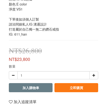
顏色:E color
淨度:VS1
下單後如須個人訂製 
請洽闆娘私人IG 溝通設計
打造屬於自己獨一無二的鑽石戒指
IG: 611ˍhan
NT$26,800
NT$23,800
數量
加入購物車
立即購買
加入追蹤清單