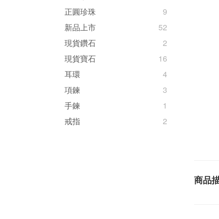
正圓珍珠
9
新品上市
52
現貨鑽石
2
現貨寶石
16
耳環
4
項鍊
3
手鍊
1
戒指
2
商品