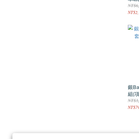
NT$6
NT$2,
銀Ba
組(
NT$3
NT$79