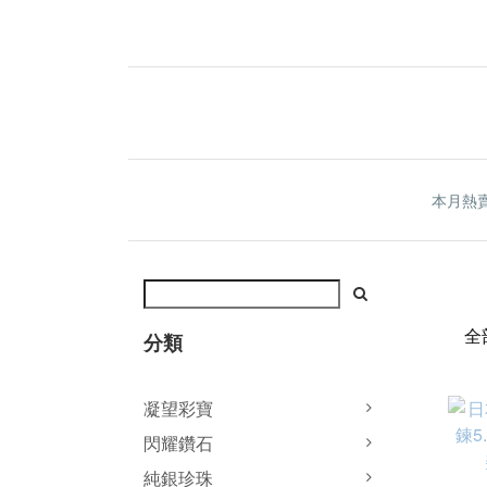
本月熱
全
分類
凝望彩寶
閃耀鑽石
純銀珍珠