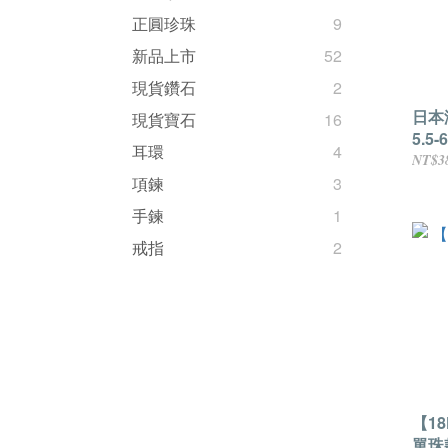
正圓珍珠
9
新品上市
52
現貨鑽石
2
日本
現貨寶石
16
5.5
耳環
4
國吉
NT$3
項鍊
3
手鍊
1
戒指
2
【1
單珠