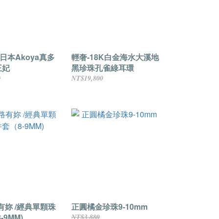
|日本Akoya真多
輕奢-18K白金海水大溪地
王妃
黑珍珠孔雀綠耳環
0
NT$19,800
有妳 /經典單顆珠
正圓橘金珍珠9-10mm
-9MM)
NT$3,880