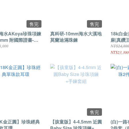
售完
售完
海水AKoya珍珠項鍊
真科研-10mm海水大溪地
18k白金
-6mm 附國際證書-美
莫蘭迪滿珠鍊
麻|真鑽
爾德證書
8,000
NT$24,80
NT$23,300
售完
8K金正圓】珍珠經典
【孩童版】4-4.5mm 近圓
(白)一路
款耳環
Baby Size 珍珠項鍊+手
2件套（8