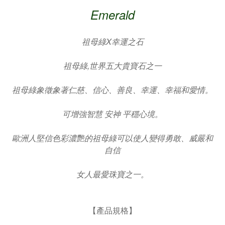
Emerald
祖母綠X幸運之石
祖母綠,世界五大貴寶石之一
祖母綠象徵象著仁慈、信心、善良、幸運、幸福和愛情。
可增強智慧 安神 平穩心境。
歐洲人堅信色彩濃艷的祖母綠可以使人變得勇敢、威嚴和
自信
女人最愛珠寶之一。
【產品規格】