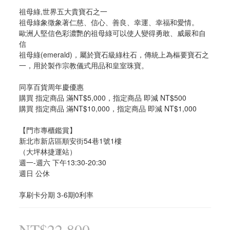
祖母綠,世界五大貴寶石之一
祖母綠象徵象著仁慈、信心、善良、幸運、幸福和愛情。
歐洲人堅信色彩濃艷的祖母綠可以使人變得勇敢、威嚴和自
信
祖母綠(emerald)，屬於寶石級綠柱石，傳統上為樞要寶石之
一，用於製作宗教儀式用品和皇室珠寶。
同享百貨周年慶優惠
購買 指定商品 滿NT$5,000，指定商品 即減 NT$500
購買 指定商品 滿NT$10,000，指定商品 即減 NT$1,000
【門市專櫃鑑賞】
新北市新店區順安街54巷1號1樓
（大坪林捷運站）
週一-週六 下午13:30-20:30
週日 公休
享刷卡分期 3-6期0利率
NT$22,800