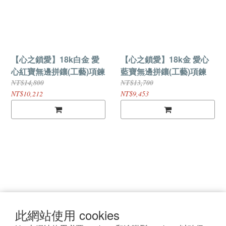
【心之鎖愛】18k白金 愛
【心之鎖愛】18k金 愛心
心紅寶無邊拼鑲(工藝)項鍊
藍寶無邊拼鑲(工藝)項鍊
NT$14,800
NT$13,700
NT$10,212
NT$9,453
詐騙宣導
專屬訂製
VIP會員
退換貨
此網站使用 cookies
政策
保養須知
常見問題
聯繫我們